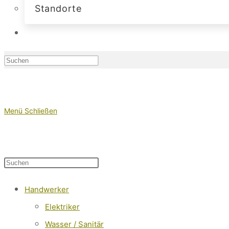
Standorte
Press
Escape
Website-
to
close
Menü
Schließen
the
search
Diese
Press
Suche
panel.
Website
Escape
Handwerker
durchsuchen
to
Elektriker
close
Wasser / Sanitär