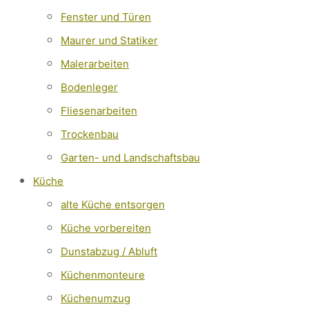
the
Fenster und Türen
umschalten
search
Maurer und Statiker
panel.
Malerarbeiten
Bodenleger
Fliesenarbeiten
Trockenbau
Garten- und Landschaftsbau
Küche
alte Küche entsorgen
Küche vorbereiten
Dunstabzug / Abluft
Küchenmonteure
Küchenumzug