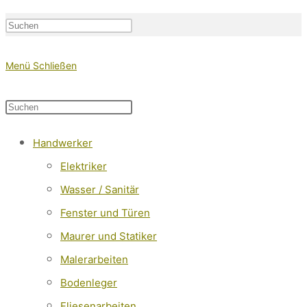
Press
Escape
Website-
Menü
Schließen
to
close
Diese
Press
the
Website
Escape
search
Handwerker
durchsuchen
to
Suche
panel.
Elektriker
close
Wasser / Sanitär
the
Fenster und Türen
search
Maurer und Statiker
panel.
Malerarbeiten
umschalten
Bodenleger
Fliesenarbeiten