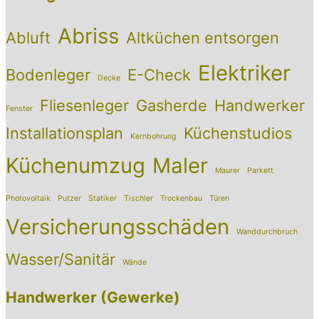
Abriss
Abluft
Altküchen entsorgen
Elektriker
Bodenleger
E-Check
Decke
Fliesenleger
Gasherde
Handwerker
Fenster
Installationsplan
Küchenstudios
Kernbohrung
Küchenumzug
Maler
Maurer
Parkett
Photovoltaik
Putzer
Statiker
Tischler
Trockenbau
Türen
Versicherungsschäden
Wanddurchbruch
Wasser/Sanitär
Wände
Handwerker (Gewerke)