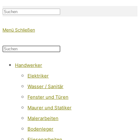
Press
Escape
Website-
Menü
Schließen
to
close
Diese
Press
the
Website
Escape
search
Handwerker
durchsuchen
to
Suche
panel.
Elektriker
close
Wasser / Sanitär
the
Fenster und Türen
search
Maurer und Statiker
panel.
Malerarbeiten
umschalten
Bodenleger
Fliesenarbeiten