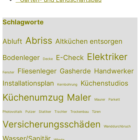
Schlagworte
Abriss
Abluft
Altküchen entsorgen
Elektriker
Bodenleger
E-Check
Decke
Fliesenleger
Gasherde
Handwerker
Fenster
Installationsplan
Küchenstudios
Kernbohrung
Küchenumzug
Maler
Maurer
Parkett
Photovoltaik
Putzer
Statiker
Tischler
Trockenbau
Türen
Versicherungsschäden
Wanddurchbruch
Wasser/Sanitär
Wände