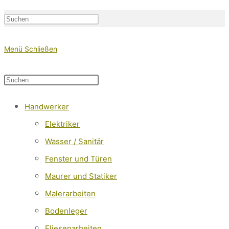
Press
Escape
Website-
Menü
Schließen
to
close
Diese
Press
the
Website
Escape
search
Handwerker
durchsuchen
to
Suche
panel.
Elektriker
close
Wasser / Sanitär
the
Fenster und Türen
search
Maurer und Statiker
panel.
Malerarbeiten
umschalten
Bodenleger
Fliesenarbeiten