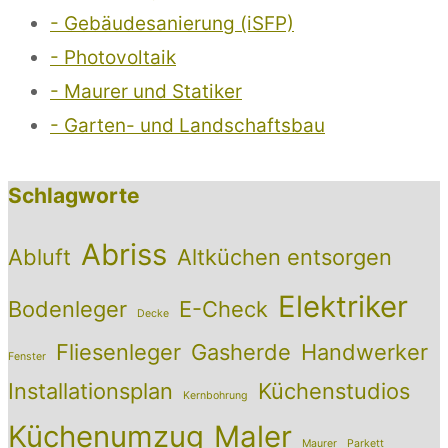
- Gebäudesanierung (iSFP)
- Photovoltaik
- Maurer und Statiker
- Garten- und Landschaftsbau
Schlagworte
Abriss
Abluft
Altküchen entsorgen
Elektriker
Bodenleger
E-Check
Decke
Fliesenleger
Gasherde
Handwerker
Fenster
Installationsplan
Küchenstudios
Kernbohrung
Küchenumzug
Maler
Maurer
Parkett