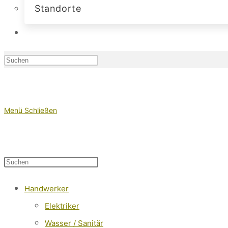
Standorte
Press
Escape
Website-
to
close
Menü
Schließen
the
search
Diese
Press
Suche
panel.
Website
Escape
Handwerker
durchsuchen
to
Elektriker
close
Wasser / Sanitär