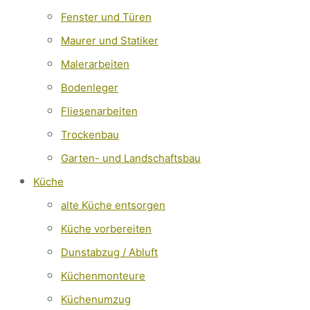
the
Fenster und Türen
umschalten
search
Maurer und Statiker
panel.
Malerarbeiten
Bodenleger
Fliesenarbeiten
Trockenbau
Garten- und Landschaftsbau
Küche
alte Küche entsorgen
Küche vorbereiten
Dunstabzug / Abluft
Küchenmonteure
Küchenumzug